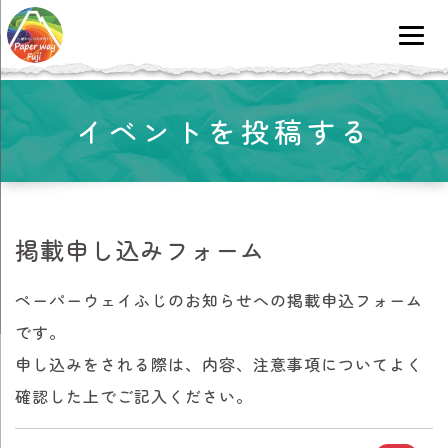
コ
ン
イベントを投稿する
テ
ン
ツ
に
移
動
掲載申し込みフォーム
ペーパーウェイふじのお知らせへの掲載申込フォーム
です。
申し込みをされる際は、内容、注意事項についてよく
確認した上でご記入ください。