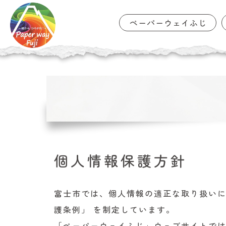
ペーパーウェイふじ
コ
ン
テ
ン
ツ
に
移
動
個人情報保護方針
富士市では、個人情報の適正な取り扱いに
護条例」 を制定しています。
「ペーパーウェイふじ」ウェブサイトでは