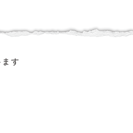
います
。
。