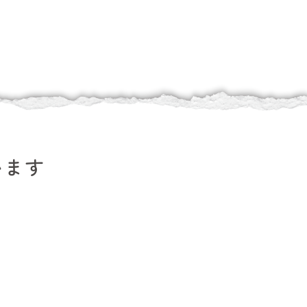
います
。
。