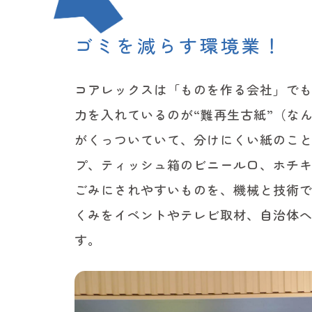
ゴミを減らす環境業！
コアレックスは「ものを作る会社」で
力を入れているのが“難再生古紙”（な
がくっついていて、分けにくい紙のこ
プ、ティッシュ箱のビニール口、ホチ
ごみにされやすいものを、機械と技術
くみをイベントやテレビ取材、自治体
す。