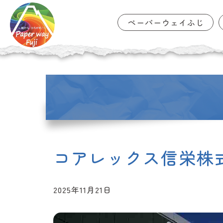
ペーパーウェイふじ
コ
ン
テ
ン
ツ
に
移
動
コアレックス信栄株
2025年11月21日