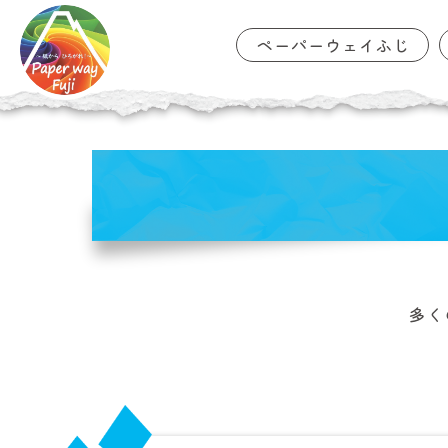
ペーパーウェイふじ
コ
ン
テ
ン
ツ
に
移
動
多く