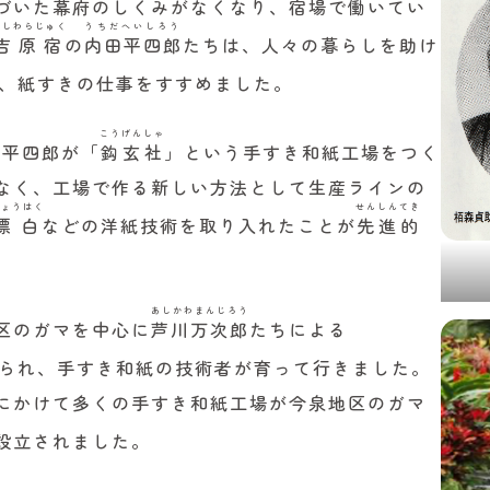
づいた幕府のしくみがなくなり、宿場で働いてい
よしわらじゅく
うちだへいしろう
吉原宿
の
内田平四郎
たちは、人々の暮らしを助け
、紙すきの仕事をすすめました。
こうげんしゃ
田平四郎が「
鈎玄社
」という手すき和紙工場をつく
なく、工場で作る新しい方法として生産ラインの
ひょうはく
せんしんてき
漂白
などの洋紙技術を取り入れたことが
先進的
あしかわまんじろう
区のガマを中心に
芦川万次郎
たちによる
られ、手すき和紙の技術者が育って行きました。
にかけて多くの手すき和紙工場が今泉地区のガマ
設立されました。