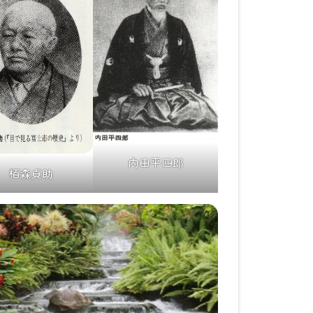
内田平四郎
栢森貞助