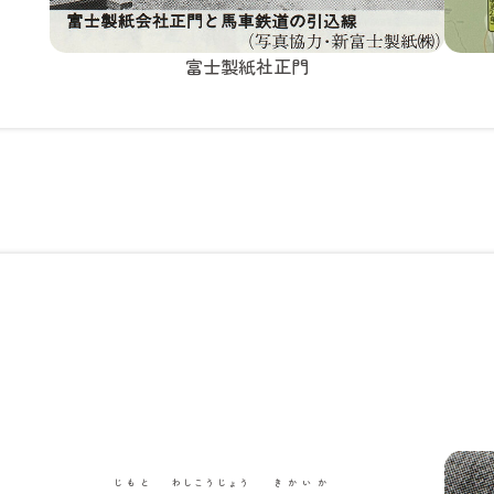
富士製紙社正門
じもと
わしこうじょう
きかいか