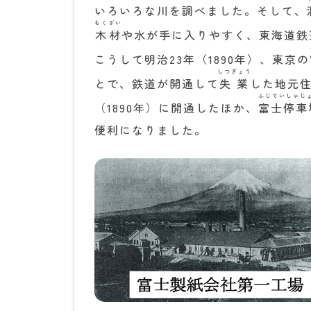
いろいろな川を調べました。そして、
もくざい
木材
や水が手に入りやすく、東海道鉄
こうして明治23年（1890年）、東京の
しつぎょう
とで、鉄道が開通して
失業
した地元
ふじていしゃじ
（1890年）に開通したほか、
富士停車
便利になりました。