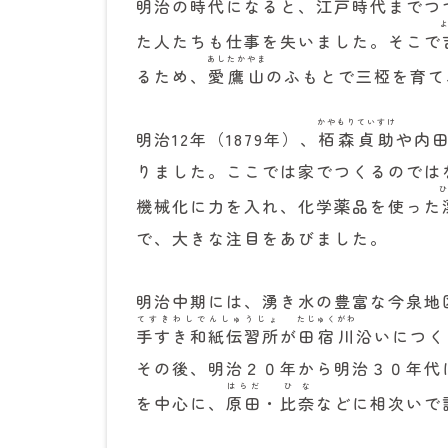
明治の時代になると、江戸時代までつ
た人たちも仕事を失いました。そこで
あしたかやま
るため、
愛鷹山
のふもとで三椏を育て
かやもりていすけ
明治12年（1879年）、
栢森貞助
や内
りました。ここでは家でつくるのでは
機械化に力を入れ、化学薬品を使った
で、大きな注目をあびました。
明治中期には、湧き水の豊富な今泉地
てすきわしでんしゅうじょ
たじゅくがわ
手すき和紙伝習所
が
田宿川
沿いにつく
その後、明治２０年から明治３０年代
はらだ
ひな
を中心に、
原田
・
比奈
などに相次いで