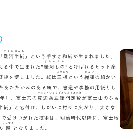
り
するがはんし
「
駿河半紙
」という手すき和紙が生まれました。
するがもの
える中で生まれた”
駿河もの
“と呼ばれるヒット商
みつまた
せんい
好評を博しました。紙は
三椏
という
繊維
の細かい
たあたたかみのある紙で、書道や事務の用紙とし
わたなべひょうざえもんさだかた
81年）、富士宮の
渡辺兵左衛門定賢
が富士山のふも
半紙」と名付け、しだいに村々に広がり、大きな
房で受けつがれた技術は、明治時代以降に、富士地
いしずえ
の
礎
となりました。