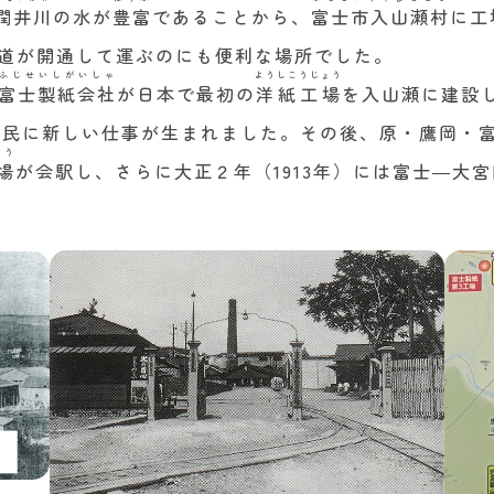
潤井川
の水が
豊富
であることから、
富士市入山瀬村
に工
道が開通して運ぶのにも便利な場所でした。
ふじせいしがいしゃ
ようしこうじょう
富士製紙会社
が日本で最初の
洋紙工場
を入山瀬に建設
住民に新しい仕事が生まれました。その後、原・鷹岡・
ょう
場
が会駅し、さらに大正２年（1913年）には富士―大