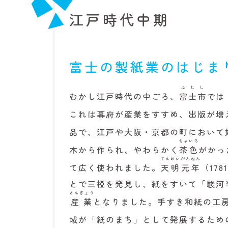
江戸時代中期
富士の製紙業のはじま
ふじし
むかし江戸時代の中ごろ、
富士市
では
これは幕府が産業をすすめ、出版が増
品で、江戸や大阪・京都の町において
ちゃいろ
木から作られ、やわらかく
茶色
がかっ
てんめいがんねん
て広く使われました。
天明元年
（17
とで三椏を発見し、紙をすいて「駿河
さんぎょう
産業
となりました。手すき和紙の工
域が「紙のまち」として発展するため