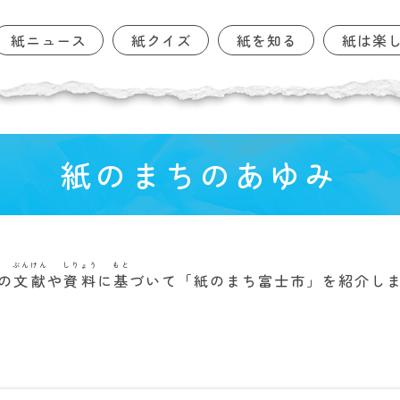
紙ニュース
紙クイズ
紙を知る
紙は楽
紙のまちのあゆみ
ぶんけん
しりょう
もと
の
文献
や
資料
に
基
づいて「紙のまち富士市」を紹介し